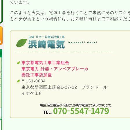
ています。
年明けは1月4日から営業しています
このような火災は、電気工事を行うことで未然にそのリスク
2020/10/14
ドアホン・アンテナ・テレビ他…
のページを
も不安があるという場合には、お気軽に当社までご相談くだ
ブログの記事を追加しました
2020/08/28
エアコン・換気扇・その他空調機器
のページ
加しました
2020/07/22
照明
のページを一部更新、ブログの記事を追
東京都電気工事工業組合
2020/06/01 新宿区上落合へ移転しました
東京電力 計器・アンペアブレーカ
委託工事店加盟
2020/04/03
LED関連の補助金ページ（集合住宅用）
に令
〒161-0034
東京都新宿区上落合1-27-12 プランドール
2020/04/02
LED関連の補助金ページ（事業所用）
に令和
イナゲ１F
2019/04/03
LED関連の補助金ページ（集合住宅用）
に平
2019/04/02
LED関連の補助金ページ（事業所用）
に平成