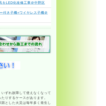
4年度版を更新しました
具をLED化改修工事＠中野区
事例に変更
ー付き子機+ワイヤレス子機＠
グバナーを貼って見やすくしま
追加しました
ました
和3年度版を更新しました
に人感センサ付き照明の助成金
3年度版を更新しました
。いずれ故障して使えなくなって
、ブログの記事を追加しました
ったりするケースがあります。
原因とした火災は毎年多く発生し