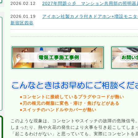
2022/04/03
LED関連の補助金ページ（事業所用）
に令和
2026.02.12
2027年問題☆彡 マンション共用部の照明器
2021/12/27 電気工事.jpの4つのページをLED照明導入
2026.01.19
アイホン社製カメラ付きドアホン+増設モニタ
新宿区四谷
2021/08/20
コンセント・スイッチ
のページを更新、ブロ
した
2025.11.23
分電盤の交換工事！＠文京区駒込
2021/05/28
照明
のページを一部更新、ブログの記事を
2021/04/30
電気自動車
のページにブログ記事を追加し
2021/04/02
LED関連の補助金ページ（集合住宅用）
に令
2021/04/02
LED関連の補助金ページ（集合住宅用）港区
制度が新しく導入されました
●コンセントに接続しているプラグやコードが熱い
●刃の根元の樹脂に変色・溶け・焦げなどがある
2021/04/02
LED関連の補助金ページ（事業所用）
に令和
●スイッチのハンドルやカバーが熱い
このような現象は、コンセントやスイッチの故障の危険信号
2021/02/12
アンペア増減・ブレーカ
のページを一部更新
しまったり、熱や火花の発生により火事を引き起こしてしま
「起こるわけがない」と思っていても、実際にコンセントを
2020/12/29 年内は12月29日までの営業となります