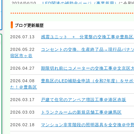
2024/04/10
LED関連の補助金ページ（事業所用）
に令和
2024/04/09
LED関連の補助金ページ（集合住宅用）
に令
2024/02/07
当社所在地
にgoogle mapを導入しました
2026.07.13
感震ユニット + 分電盤の交換工事＠豊島区
2023/04/06
LED関連の補助金ページ（集合住宅用）
に令
2026.05.22
コンセントの交換、生産終了品→現行品パナ
宿区市ヶ谷
2023/04/04
LED関連の補助金ページ（事業所用）
に令和
2026.04.27
期限切れ前にコメーターの交換工事＠文京区
2022/07/28
コンセント・スイッチ
ページを更新、スイッ
ーを貼ってリンクさせました
2026.04.08
豊島区のLED補助金申請（令和7年度）をサ
た！＠豊島区
2022/06/20
LED照明取り付け工事のページ
を更新、ブロ
した
2026.03.17
戸建て住宅のアンペア増設工事＠港区赤坂
2022/05/02 令和4年度5月より杉並区・練馬区・板橋
2026.03.03
トランクルームの新規店舗工事＠練馬区
2022/04/05
LED関連の補助金ページ（集合住宅用）
に令
2026.02.18
マンション非常階段の照明器具を全交換＠中