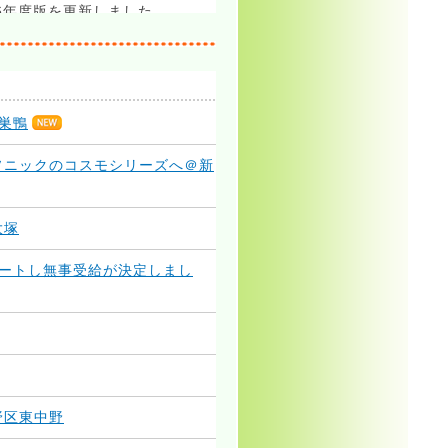
6年度版を更新しました
和6年度版を更新しました
巣鴨
和5年度版を更新しました
ソニックのコスモシリーズへ＠新
5年度版を更新しました
大塚
チの項目にブログテーマのバナ
ポートし無事受給が決定しまし
グバナーを貼って見やすくしま
区を営業エリアに追加しました
和4年度版を更新しました
野区東中野