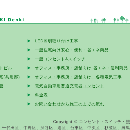
2017/02/02
インターホン・防災
のページを一部更新、ブ
2017/01/15
照明
のページ（シーリング照明）に、ブログ
2016/12/06
LED照明
のページを一部更新、ブログの記事
LED照明取り付け工事
2016/11/20
一般住宅向け安心・便利・省エネ商品
のペー
一般住宅向け安心・便利・省エネ商品
た
一般コンセント&スイッチ
2016/10/31
防犯対策おすすめシステム
のページにブログ
トビル
オフィス・事務所・店舗向け 省エネ・便利商品
(共用部)
オフィス・事務所・店舗向け 各種電気工事
2016/09/28
インターホン・防災
、
照明
のページにブログ
般
電気自動車用普通充電器コンセント
2016/08/31 パナソニックのエキスパート工事店と認定
料金表
お問い合わせから施工のまでの流れ
2016/07/20
照明
のページに、事例とブログの記事を追加
2016/06/01 ?
LED照明取り付け工事
のページに、ブログの
Copyright
©
コンセント・スイッチ・照
代田区、中野区、渋谷区、港区、台東区、中央区、杉並区、練馬区、板橋区～ 